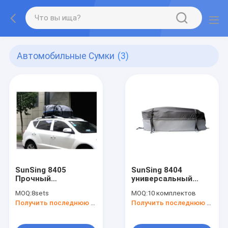
Автомобильные Сумки
(3)
SunSing 8405
SunSing 8404
Прочный
универсальный
универсальный
600D полиэстерный
MOQ:
8sets
MOQ:
10 комплектов
пакет из ПВХ из
автомобильный
Получить последнюю цену
Получить последнюю цену
брезентной чехлы
пакет для крыши
100%
совместим с
водонепроницаемый
настраиваемым