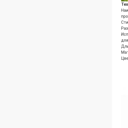
Тех
На
про
Ст
Ра
Исп
дл
Дл
Ма
Цв