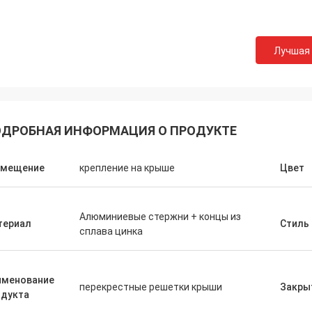
Лучшая
ДРОБНАЯ ИНФОРМАЦИЯ О ПРОДУКТЕ
змещение
крепление на крыше
Цвет
Алюминиевые стержни + концы из
териал
Стиль
сплава цинка
именование
перекрестные решетки крыши
Закры
одукта