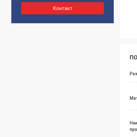
Контакт
ПО
Ра
Ма
На
пр