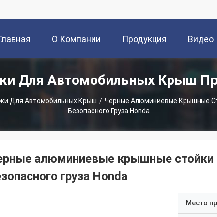
Главная
О Компании
Продукция
Видео
жи Для Автомобильных Крыш П
траница
жи Для Автомобильных Крыш
/
Черные Алюминиевые Крышные Ст
Безопасного Груза Honda
ерные алюминиевые крышные стойки 
езопасного груза Honda
Место п