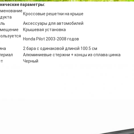
нические параметры:
именование
Кроссовые решетки на крыше
дукта
иль
Аксессуары для автомобилей
змещение
Крышевая установка
ользуется
Honda Pilot 2003-2008 годов
я
ина
2 бара с одинаковой длиной 100.5 см
териал
Алюминиевые стержни + концы из сплава цинка
ет
Черный