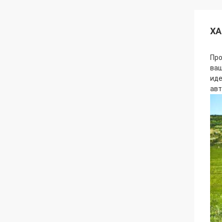
ХА
Про
ваш
иде
авт