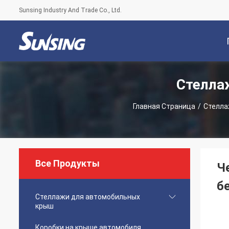
Sunsing Industry And Trade Co., Ltd.
Стелла
С
Главная Страница
/
Стелла
Все Продукты
Ч
б
Стеллажи для автомобильных
крыш
Коробки на крыше автомобиля