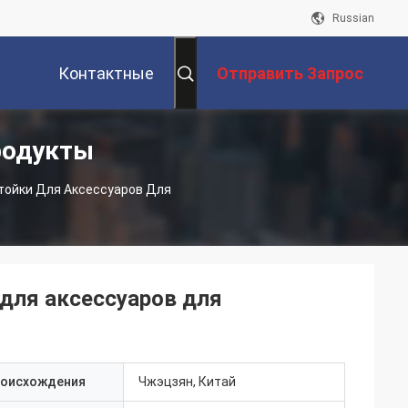
Russian
Контактные
Отправить Запрос
родукты
Данные
ойки Для Аксессуаров Для
для аксессуаров для
роисхождения
Чжэцзян, Китай