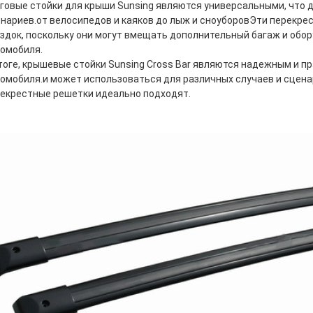
говые стойки для крыши Sunsing являются универсальными, что 
нариев.от велосипедов и каяков до лыж и сноуборовЭти перекр
здок, поскольку они могут вмещать дополнительный багаж и обо
омобиля.
тоге, крышевые стойки Sunsing Cross Bar являются надежным и 
омобиля.и может использоваться для различных случаев и сцена
екрестные решетки идеально подходят.