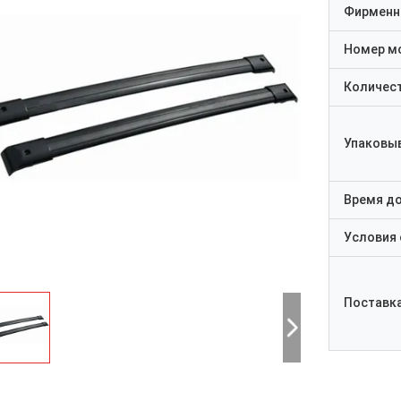
Фирменн
Номер м
Количест
Упаковы
Время д
Условия
Поставк