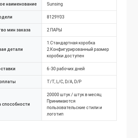
ое наименование
Sunsing
одели
8129Y03
во мин заказа
2 ПАРЫ
1.Стандартная коробка
вая детали
2.Конфигурированный размер
коробки доступен
оставки
6-30 рабочих дней
 оплаты
T/T, L/C, D/A, D/P
20000 штук / штук в месяц
Принимаются
а способности
пользовательские стили и
логотип