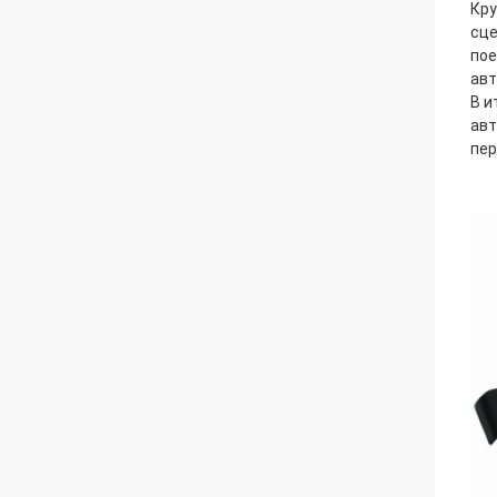
Кру
сце
пое
авт
В и
авт
пер